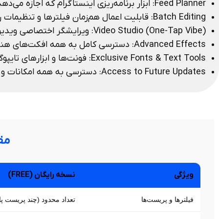
Feed Planner: ابزار برنامه‌ریزی اینستاگرام که اجازه می‌دهد پست‌ها را قبل از انتشار به‌صورت بصری بچینید و هماهنگی فید را بررسی کنید.
Batch Editing: قابلیت اعمال هم‌زمان فیلترها و تنظیمات رنگ روی چند عکس یا ویدیو در یک مرحله.
Video Studio (One-Tap Vibe): ویرایشگر اختصاصی ویدیو با قابلیت افزودن افکت‌ها، پریست‌ها و فونت‌های هنری و تبدیل سریع ویدیوها به محتوای حرفه‌ای.
Advanced Effects: دسترسی کامل به همه افکت‌های هنری (Grain, Dust, Glitch, Blur) برای ایجاد حس نوستالژیک یا مدرن.
Exclusive Fonts & Text Tools: فونت‌ها و ابزارهای تایپوگرافی حرفه‌ای برای طراحی متن‌های خاص روی عکس و ویدیو.
Access to Future Updates: دسترسی به همه امکانات و پریست‌های جدیدی که در آینده منتشر می‌شوند، بدون نیاز به پرداخت جداگانه.
مقای
ویژگی
نسخه رایگان (FREE)
فیلترها و پریست‌ها
تعداد محدود (چند پریست پا