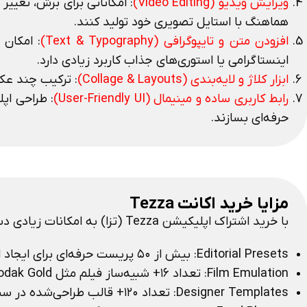
ویرایش ویدیو (Video Editing)
: امکاناتی برای برش، تغی
هماهنگ با استایل تصویری خود تولید کنند.
افزودن متن و تایپوگرافی (Text & Typography)
: امکان
اینستاگرامی یا استوری‌های جذاب کاربرد زیادی دارد.
ابزار کلاژ و لایه‌بندی (Collage & Layouts)
: ترکیب چند عکس
رابط کاربری ساده و مینیمال (User-Friendly UI)
: طراحی اپل
حرفه‌ای بسازند.
مزایا خرید اکانت Tezza
با خرید اشتراک اپلیکیشن Tezza (تزا) به امکانات زیادی دسترسی خواهید داشت از جمله:
Editorial Presets: بیش از ۵۰ پریست حرفه‌ای برای ایجاد استایل‌های سینمایی، وینتیج و ادیتوریال روی عکس و ویدیو.
Film Emulation: تعداد ۱۶+ شبیه‌ساز فیلم مثل Kodak Gold یا VHS که عکس‌ها و ویدیوها را شبیه به فیلم آنالوگ می‌کند.
Designer Templates: تعداد ۱۲۰+ قالب طراحی‌شده در سبک‌های مجله‌ای، مینیمال و مدرن برای ساخت استوری و پست‌های آماده.