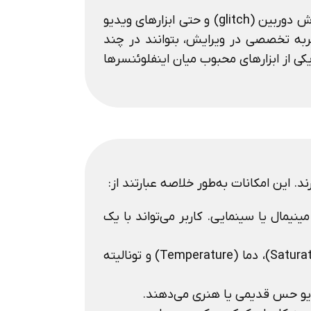
علاوه بر فیلترها و پریست‌ها، Tezza امکاناتی مثل اضافه کردن متن‌های هنری، طراحی کلاژ، افکت‌های نویز (grain) و لرزش دوربین (glitch) و حتی ابزارهای ویدیو
جربه تخصصی در ویرایش، بتوانند در چند
 ویدیوهایی حرفه‌ای آماده کنند. همین ترکیب از سادگی استفاده و خروجی باکیفیت باعث شده Tezza به یکی از ابزارهای محبوب میان اینفلوئنسرها
نیمال یا سینمایی. کاربر می‌تواند با یک
: ابزارهای پایه‌ای برای تغییر روشنایی (Brightness)، کنتراست (Contrast)، اشباع رنگ (Saturation)، دما (Temperature) و تونالیته