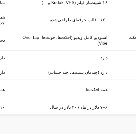
۱۶ شبیه‌ساز فیلم (Kodak, VHS و ...)
تما
همه
۱۲۰+ قالب حرفه‌ای طراحی‌شده
جدی
فکت
استودیو کامل ویدیو (افکت‌ها، فونت‌ها، One-Tap
دست
Vibe)
دارد
دار
دارد (چیدمان پست‌ها، چند حساب)
دار
همه افکت‌ها
همه
۶–۷ دلار در ماه / ۴۰ دلار در سال
۱۰ دلار در ماه / ۶۰ دلار در سال