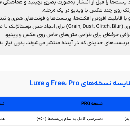
سه نسخه‌های Free، Pro و Luxe
نسخه PRO
نسخه IER
یه)
دسترسی کامل به تمام پریست‌ها (۵۰+)
همه